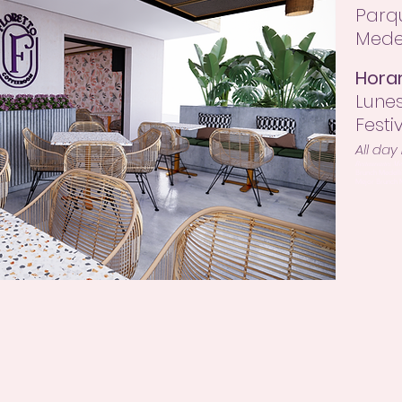
Parq
Medel
Horar
Lune
Festi
All day
Restaurantes Me
Brunch Medell
Mejor Brunch 