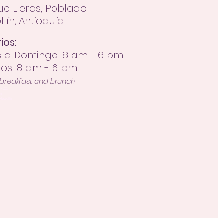
ue Lleras, Poblado
lín, Antioquía
ios:
s a Domingo: 8 am - 6 pm
vos: 8 am - 6 pm
 breakfast and brunch
dellín
ín
Medellín