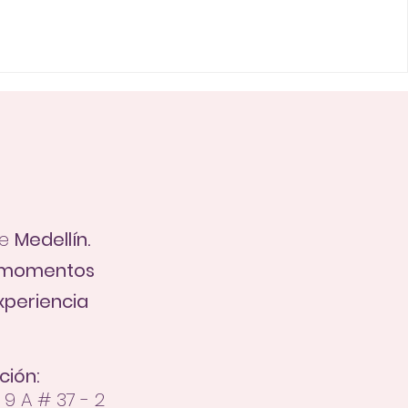
de
Medellín.
r momentos
xperiencia
ción:
 9 A # 37 - 2